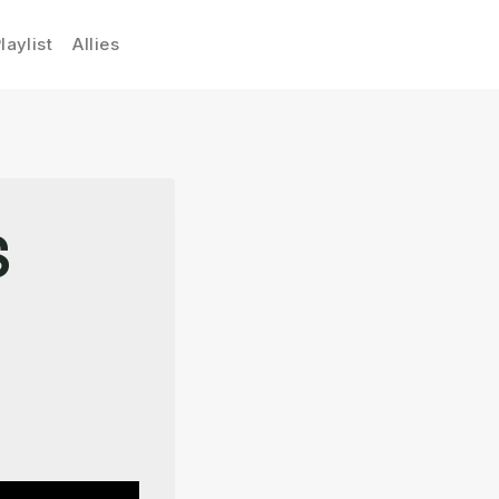
laylist
Allies
S