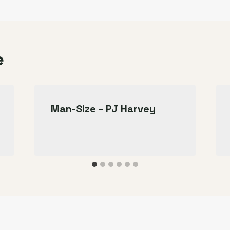
e
Man-Size – PJ Harvey