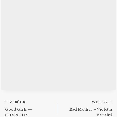
Beitragsnavigation
ZURÜCK
WEITER
Good Girls —
Bad Mother – Violetta
CHVRCHES
Parisini