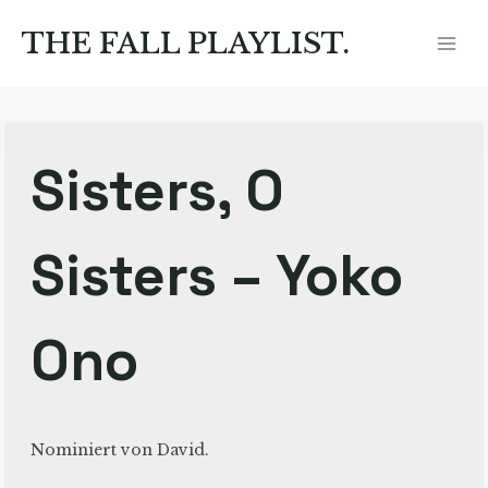
Zum
Inhalt
THE FALL PLAYLIST.
springen
Sisters, O
Sisters – Yoko
Ono
Nominiert von David.