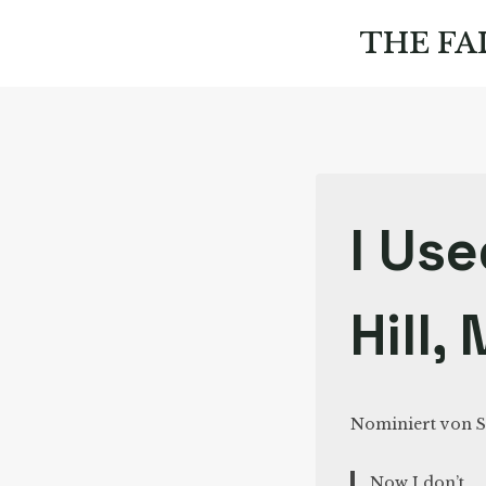
Zum
Inhalt
THE FA
springen
I Us
Hill,
Nominiert von S
Now I don’t