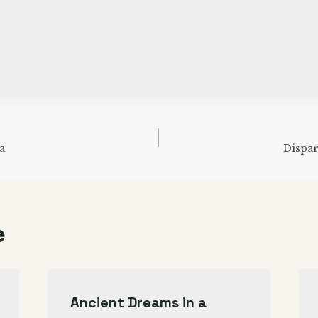
navigation
a
Dispar
e
Ancient Dreams in a