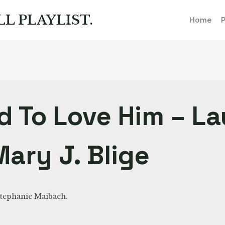
LL PLAYLIST.
Home
P
ed To Love Him – L
 Mary J. Blige
tephanie Maibach.