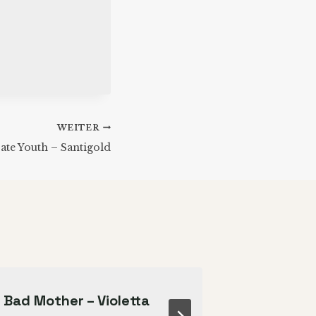
WEITER
ate Youth – Santigold
Bad Mother – Violetta
Why Go –