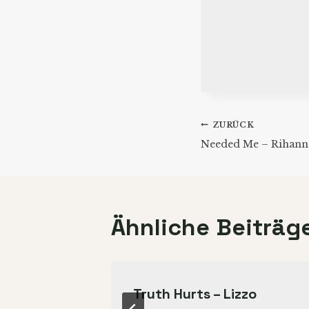
Beitrags
ZURÜCK
Needed Me – Rihann
Ähnliche Beiträg
r –
Truth Hurts – Lizzo