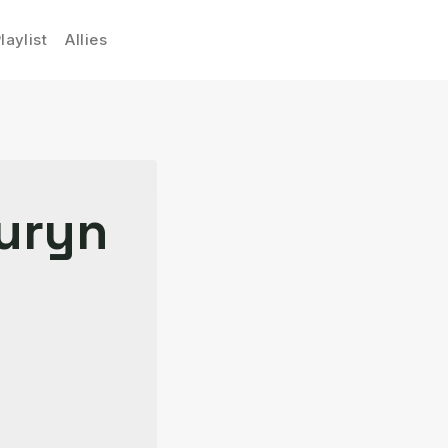
laylist
Allies
auryn