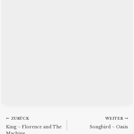
Beitragsnavigation
ZURÜCK
WEITER
King – Florence and The
Songbird – Oasis
Machine